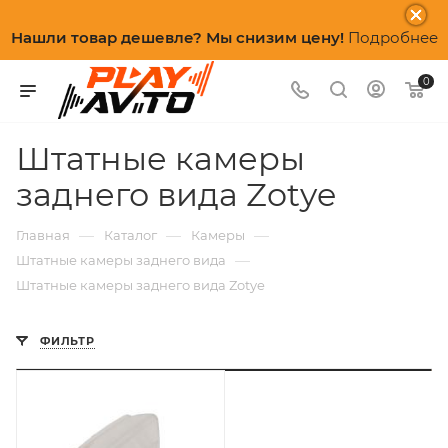
Нашли товар дешевле? Мы снизим цену!
Подробнее
0
Штатные камеры
заднего вида Zotye
—
—
—
Главная
Каталог
Камеры
—
Штатные камеры заднего вида
Штатные камеры заднего вида Zotye
ФИЛЬТР