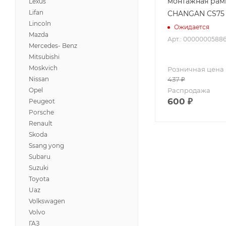
монтажная рамк
Lexus
Lifan
CHANGAN CS75 
Lincoln
Ожидается
Mazda
Арт.: 0000000588
Mercedes- Benz
Mitsubishi
Moskvich
Розничная цена
Nissan
437
₽
Opel
Распродажа
600
₽
Peugeot
Porsche
Renault
Skoda
Ssang yong
Subaru
Suzuki
Toyota
Uaz
Volkswagen
Volvo
ГАЗ