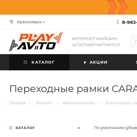
8-963-
Красноярск
ИНТЕРНЕТ МАГАЗИН
ШТАТНЫХ МАГНИТОЛ
КАТАЛОГ
АКЦИИ
Переходные рамки CARA
—
—
—
Главная
Каталог
Автомагнитолы
Магнитолы с 
По умолчанию (убы
КАТАЛОГ