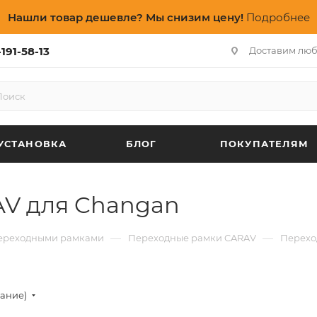
Нашли товар дешевле? Мы снизим цену!
Подробнее
191-58-13
Доставим люб
УСТАНОВКА
БЛОГ
ПОКУПАТЕЛЯМ
V для Changan
—
—
переходными рамками
Переходные рамки CARAV
Перехо
вание)