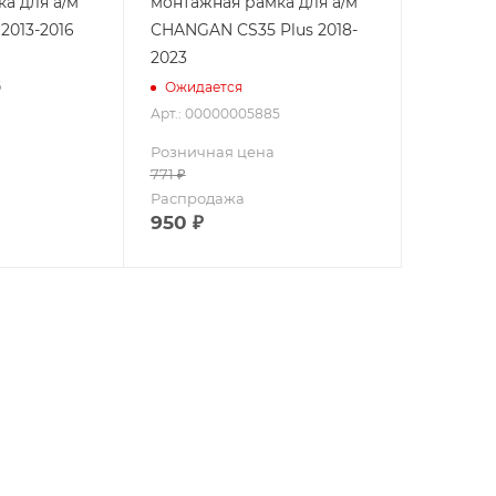
а для а/м
монтажная рамка для а/м
2013-2016
CHANGAN CS35 Plus 2018-
2023
6
Ожидается
Арт.: 00000005885
Розничная цена
771
₽
Распродажа
950
₽