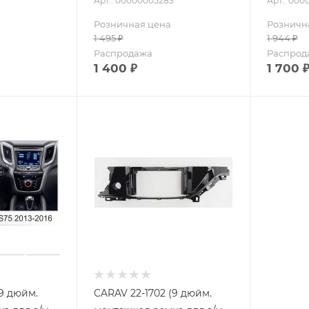
Арт.: 00000005283
Арт.: 00
Розничная цена
Розничн
1 495
₽
1 944
₽
Распродажа
Распрод
1 400
₽
1 700
(9 дюйм.
CARAV 22-1702 (9 дюйм.