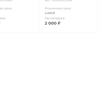
000005867
Арт.: 00000005284
ая цена
Розничная цена
2 289
₽
ажа
Распродажа
₽
2 000
₽