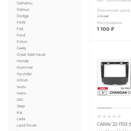
Арт.: 00000004636
Daihatsu
Datsun
Розничная цена
1 173
₽
Dodge
Распродажа
FAW
1 100
₽
Fiat
Ford
Foton
Geely
Great Wall Haval
Honda
Hummer
Hyundai
Infiniti
Isuzu
Iveco
JAC
Jeep
Kia
Lada
CARAV 22-1703 
Land Rover