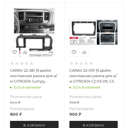
CARAV 22-281 (9 дюйм.
CARAV 22-091 (9 дюйм.
монтажная рамка для а/
монтажная рамка для а/
м CITROEN Jumpy,
м CITROEN C2 03-09; C3
Spacetourer, Dispatch
2001-10; Jumpy 07-16 /
Есть в наличии
Есть в наличии
2016+ PEUGEOT Expert,
FIAT Scudo 07-16 /
Розничная цена
Розничная цена
Traveller 2016+
PEUGEOT (207)06-12,
840
₽
966
₽
(307) 01-08 Expert
Распродажа
Распродажа
800
₽
900
₽
В КОРЗИНУ
В КОРЗИНУ