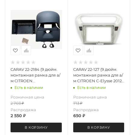
CARAV 22-2184 (9 дюйм.
CARAV 22-127 (9 дюйм.
монтажная рамка для а/
монтажная рамка для а/
м CITROEN
м CITROEN C-Elysse 2012-
Jumpy,Dispatch 2007-
16 / PEUGEOT (301) 2012-16
Есть в наличии
Есть в наличии
2016 PEUGEOT Expert
Розничная цена
Розничная цена
2007-2016 / TOYOTA
2 703
₽
713
₽
ProAce 2013-2016
Распродажа
Распродажа
2 550
₽
650
₽
В КОРЗИНУ
В КОРЗИНУ