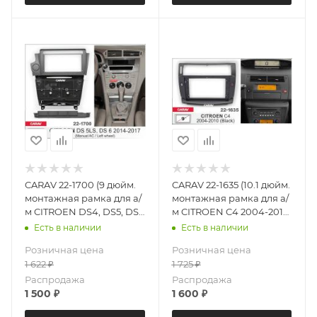
CARAV 22-1700 (9 дюйм.
CARAV 22-1635 (10.1 дюйм.
монтажная рамка для а/
монтажная рамка для а/
м CITROEN DS4, DS5, DS6
м CITROEN C4 2004-2010
2015-2018 (кондиционер,
(черный)
Есть в наличии
Есть в наличии
левый руль)
Розничная цена
Розничная цена
1 622
₽
1 725
₽
Распродажа
Распродажа
1 500
₽
1 600
₽