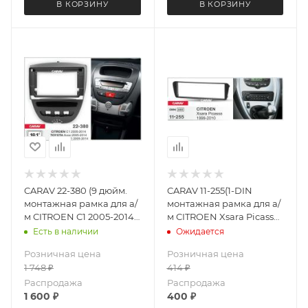
В КОРЗИНУ
В КОРЗИНУ
CARAV 22-380 (9 дюйм.
CARAV 11-255(1-DIN
монтажная рамка для а/
монтажная рамка для а/
м CITROEN C1 2005-2014 /
м CITROEN Xsara Picasso
TOYOTA Aygo 2005-2014 /
1999-10
Есть в наличии
Ожидается
PEUGEOT (107) 2005-2014
Розничная цена
Розничная цена
1 748
₽
414
₽
Распродажа
Распродажа
1 600
₽
400
₽