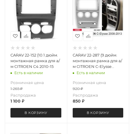
CARAV 22-152 (10.1 дюйм.
CARAV 22-287 (9 дюйм.
монтажная рамка для а/
монтажная рамка для а/
м CITROEN C4 2010-15
м CITROEN C-Elysse
2008-13 (серебро)
Есть в наличии
Есть в наличии
Розничная цена
Розничная цена
1 265
₽
920
₽
Распродажа
Распродажа
1 100
₽
850
₽
В КОРЗИНУ
В КОРЗИНУ