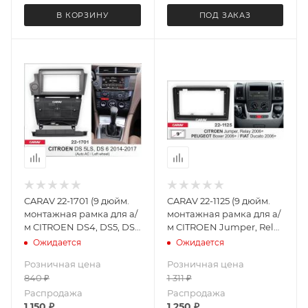
В КОРЗИНУ
ПОД ЗАКАЗ
CARAV 22-1701 (9 дюйм.
CARAV 22-1125 (9 дюйм.
монтажная рамка для а/
монтажная рамка для а/
м CITROEN DS4, DS5, DS6
м CITROEN Jumper, Relay
2015-2018 (климат, левый
2006+ / PEUGEOT Boxer
Ожидается
Ожидается
руль)
2006+ / FIAT Ducato
Розничная цена
Розничная цена
2006+
840
₽
1 311
₽
Распродажа
Распродажа
1 150
₽
1 250
₽