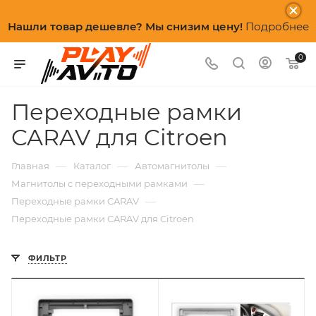
Нашли товар дешевле? Мы снизим цену!
Подробнее
0
Переходные рамки
CARAV для Citroen
—
—
—
Главная
Каталог
Автомагнитолы
—
Магнитолы с переходными рамками
—
Переходные рамки CARAV
Переходные рамки CARAV для Citroen
ФИЛЬТР