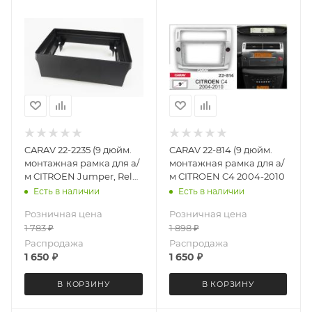
CARAV 22-2235 (9 дюйм.
CARAV 22-814 (9 дюйм.
монтажная рамка для а/
монтажная рамка для а/
м CITROEN Jumper, Relay
м CITROEN C4 2004-2010
2011-2024 PEUGEOT
Есть в наличии
Есть в наличии
Boxer 2011-2024 FIAT
Розничная цена
Розничная цена
Ducato 2011-2024 черная
1 783
₽
1 898
₽
Распродажа
Распродажа
1 650
₽
1 650
₽
В КОРЗИНУ
В КОРЗИНУ