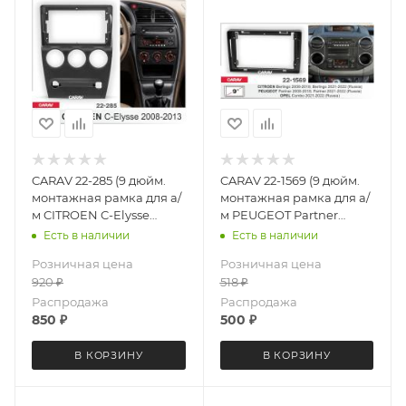
CARAV 22-285 (9 дюйм.
CARAV 22-1569 (9 дюйм.
монтажная рамка для а/
монтажная рамка для а/
м CITROEN C-Elysse
м PEUGEOT Partner
2008-13 (черная)
2008-2018 2021-2022 (РФ)
Есть в наличии
Есть в наличии
CITROEN Berlingo 2008-
Розничная цена
Розничная цена
2018 2021-2022 OPEL
920
₽
518
₽
Combo 2021-2022
Распродажа
Распродажа
850
₽
500
₽
В КОРЗИНУ
В КОРЗИНУ